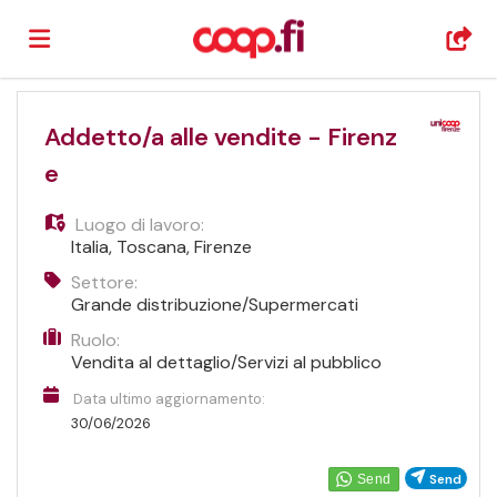
Home
Addetto/a alle vendite - Firenz
e
Offerte
Luogo di lavoro:
Italia
,
Toscana
,
Firenze
di
Carica
Settore:
Grande distribuzione/Supermercati
Ruolo:
lavoro
il
Login
Vendita al dettaglio/Servizi al pubblico
Data ultimo aggiornamento:
CV
Lingua
30/06/2026
Send