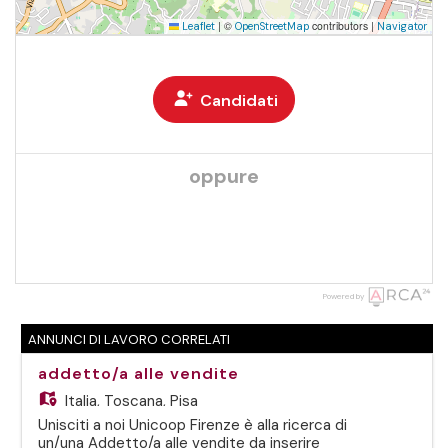
|
©
contributors |
Leaflet
OpenStreetMap
Navigator
Candidati
oppure
Powered by
ANNUNCI DI LAVORO CORRELATI
addetto/a alle vendite
Italia,
Toscana, Pisa
Unisciti a noi Unicoop Firenze è alla ricerca di
un/una Addetto/a alle vendite da inserire