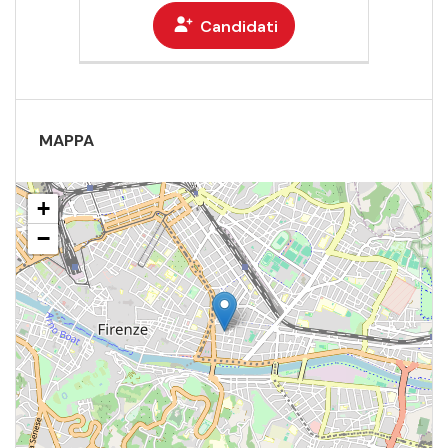
Candidati
MAPPA
+
−